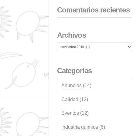
18 FEBRERO, 2026
Ayuda NextGeneratio
EU para instalación
fotovoltaica de
autoconsumo
1 ENERO, 2026
Comentarios reci
Archivos
Archivos