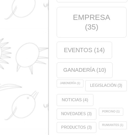
Nutrición animal
(21)
Productos
(5)
Etiquetas
ANÁLISIS
(1)
CALIDAD
(
CERTIFICACION
(11)