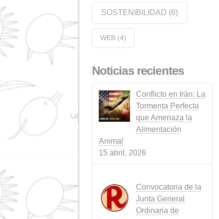
EMPRESA
(35)
EVENTOS
(14)
GANADERÍA
(10)
JABONERÍA
(1)
LEGISLACIÓ
NOTICIAS
(4)
PORCIN
NOVEDADES
(3)
RUMIAN
PRODUCTOS
(3)