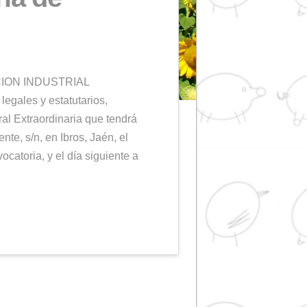
 de la Junta
aordinaria de
ANUNCIOS
n de RIOSA-REFINACION INDUSTRIAL
on los preceptos legales y estatutarios,
as a la Junta General Extraordinaria que tendrá
o en Barriada del Puente, s/n, en Ibros, Jaén, el
s, en primera convocatoria, y el día siguiente a