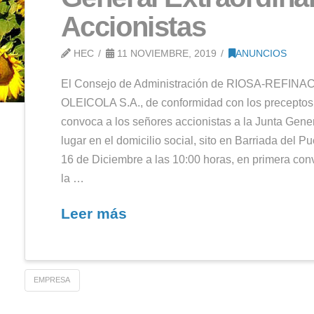
Convocatoria
General Extr
Accionistas
HEC
11 NOVIEMBRE, 2019
El Consejo de Administració
OLEICOLA S.A., de conformidad c
s
convoca a los señores accionist
lugar en el domicilio social, sit
16 de Diciembre a las 10:00 hora
e
la …
ción
Leer más