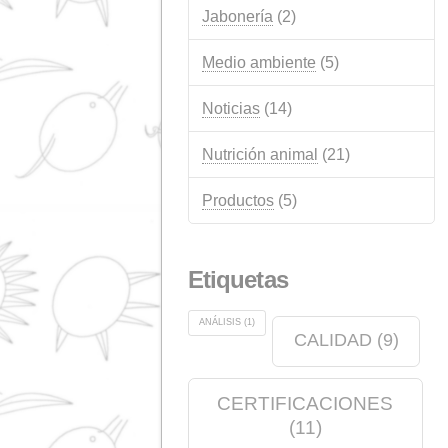
Categorías
Anuncios
(14)
Calidad
(12)
Eventos
(12)
Industria química
(6)
Jabonería
(2)
Medio ambiente
(5)
Noticias
(14)