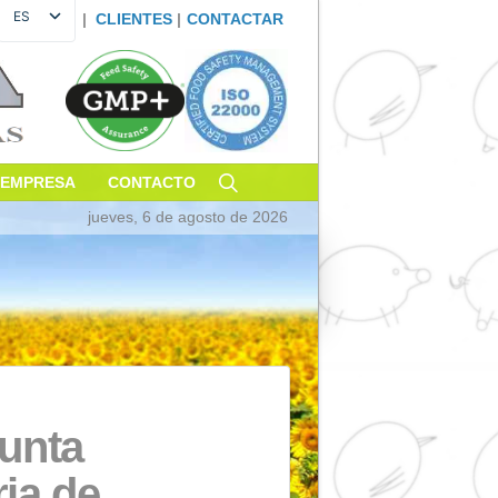
ES
|
CLIENTES
|
CONTACTA
EN
FR
DE
PT
IT
OSTENIBILIDAD
EMPRESA
CONTACTO
jueves, 6 de agosto de 20