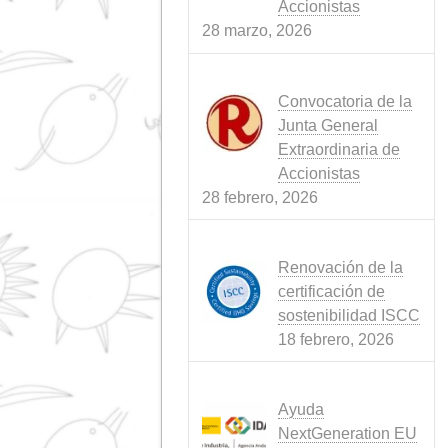
SOSTENIBILIDAD
(6)
WEB
(4)
Noticias recientes
Conflicto en Ir
Tormenta Perf
que Amenaza 
Alimentación
Animal
15 abril, 2026