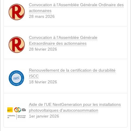
MAGASIN DE S
L'ÉLEVAGE DU BÉTAIL
(10)
LÉGISLATION
(3)
ACTUALITÉS
(4)
PORC
(1)
NOUVEAUTES
(3)
PRODUITS
(3)
RUMINANTS
(1)
LA TOILE
(4)
DURABILITÉ
(6)
Nouvelles récentes
Conflit en Iran : une situation explosive qui
l'alimentation animale
15 avril 2026