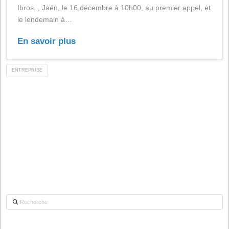
dispositions légales et statutaires, convoque les
actionnaires à l'Assemblée Générale Extraordinaire qu
aura lieu au siège social, situé à Barriada del Puente, s
Ibros. , Jaén, le 16 décembre à 10h00, au premier appe
le lendemain à…
En savoir plus
ENTREPRISE