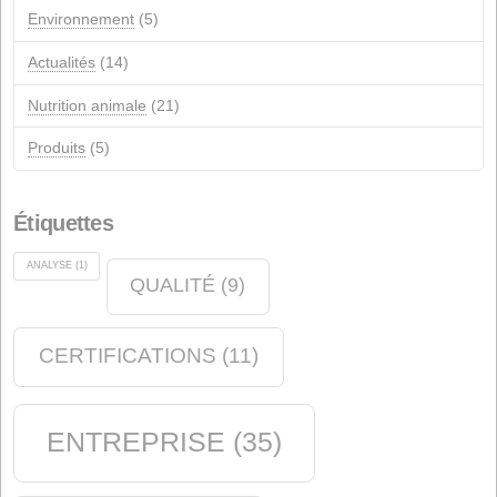
archives
Catégories
Annonces
(14)
Qualité
(12)
événements
(12)
Industrie chimique
(6)
magasin de savon
(2)
Environnement
(5)
Actualités
(14)
Nutrition animale
(21)