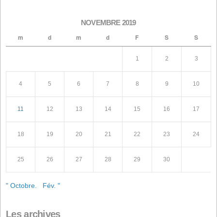
photovoltaïques d'autoconsommation
1er janvier 2026
Recherche
Articles récents
Conflit en Iran : une situation explosive qui menace
l'alimentation animale
Convocation à l'Assemblée Générale Ordinaire des
actionnaires
Convocation à l'Assemblée Générale Extraordinaire de