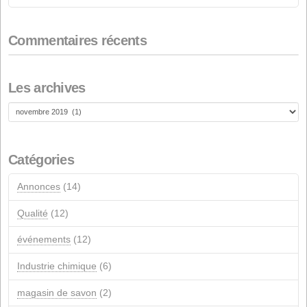
actionnaires
28 FÉVRIER 2026
Renouvellement de la certification de durabilité ISCC
18 FÉVRIER 2026
Aide de l'UE NextGeneration pour les installations
photovoltaïques d'autoconsommation
1ER JANVIER 2026
Commentaires récents
Les archives
Les