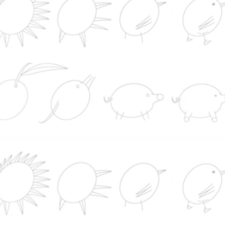
Europol incluye en su lista de delincuentes má
buscados a una mujer que se hizo pasar por médi
Lugo y A Coruña
Detienen a dos catalanes, padre e hijo, acusad
un doble asesinato en el sur de Paraguay
Un tribunal federal ordena detener la construcc
del salón de baile de Trump: "El presidente es un
inquilino temporal de la Casa Blanca, no el propiet
El balón de la 'Mano de Dios' de Maradona se
subastará en EEUU y se espera que su venta supe
10 millones de dólares