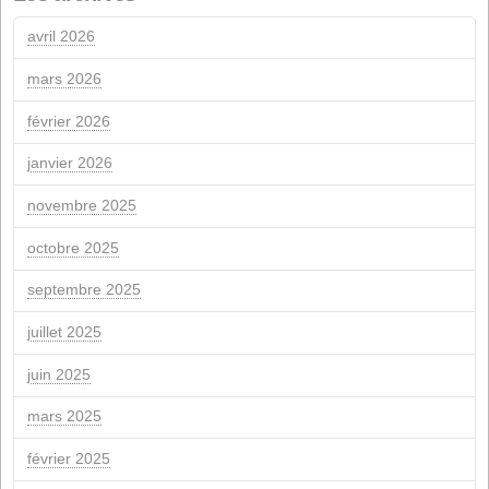
actionnaires
Renouvellement de la certification de durabilité ISCC
Aide de l'UE NextGeneration pour les installations
photovoltaïques d'autoconsommation
NOVEMBRE 2019
m
d
m
d
F
S
1
2
4
5
6
7
8
9