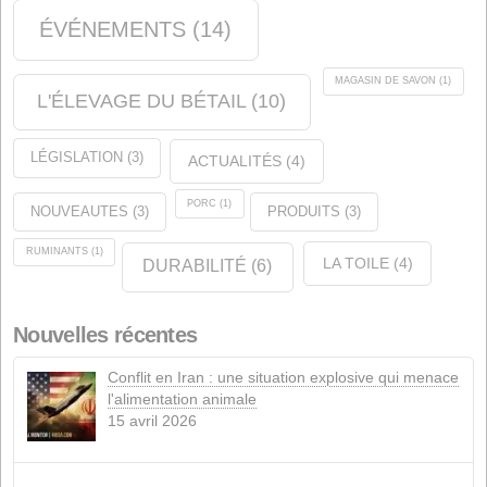
Produits
(5)
Étiquettes
ANALYSE
(1)
QUALITÉ
(9)
CERTIFICATIONS
(11)
ENTREPRISE
(35)
ÉVÉNEMENTS
(14)