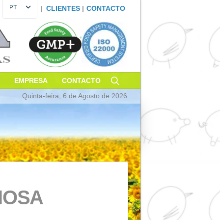
PT
|
CLIENTES
|
CONTACT
ES
EN
FR
DE
IT
SUSTENTABILIDADE
EMPRESA
CONTACTO
Quinta-feira, 6 de Agosto de 20