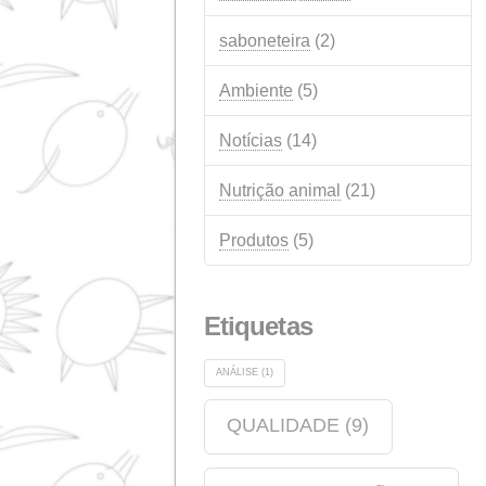
Categorias
Anúncios
(14)
Qualidade
(12)
eventos
(12)
Indústria química
(6)
saboneteira
(2)
Ambiente
(5)