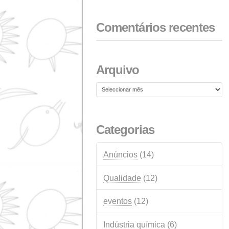
18 DE FEVEREIRO DE 2026
NextGeneration: Auxíl
da UE para instalaçõ
fotovoltaicas de
autoconsumo
1º DE JANEIRO DE 2026
Comentários rece
Arquivo
Arquivo