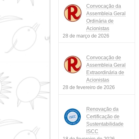
SUÍNO
(1)
NOVIDADES
(3)
RUMINAN
PRODUTOS
(3)
SUSTENTABILIDADE
(
REDE
(4)
Notícias recentes
Conflito no Irã
tempestade pe
que ameaça a
alimentação