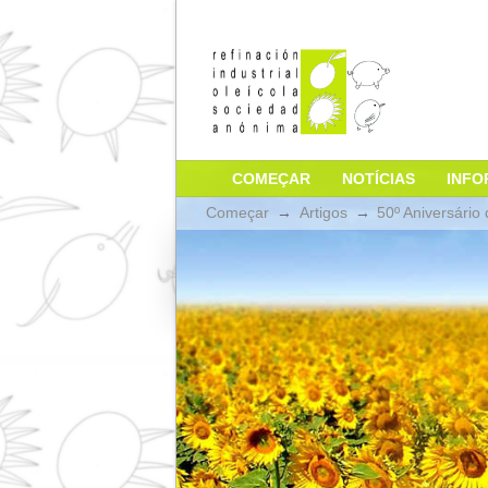
COMEÇAR
NOTÍCIA
Começar
→
Artigos
→
50º A