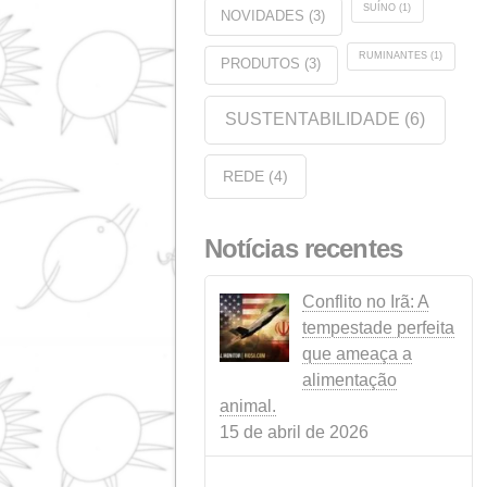
EMPRESA
(35)
EVENTOS
(14)
PECUÁRIA
(10)
SABONETEIRA
(1)
LEGISLAÇÃO
(3)
NOTÍCIAS
(4)