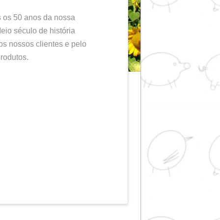
rio da RIOSA
5
EVENTOS
2015, celebraremos os 50 anos da nossa
dação em 1965. Meio século de história
 com o serviço aos nossos clientes e pelo
dade dos nossos produtos.