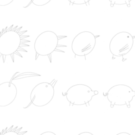
PECUÁRIA
EVENTOS
LEGISLAÇÃO
NOTÍCIAS
SUÍNO
RUMINANTES
NOVIDADES
PRODUTOS
REDE
SUSTENTABILIDADE
notícias do mundo
Un hombre asesina a su mujer en un centro
comercial de Murcia y se da a la fuga
Infantino ofrece la final del Mundial a Marrueco
cambio de apoyos, según The Times