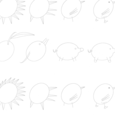
Felipe VI recibirá mañana en Marivent al presid
de Ceuta para mostrar el apoyo de la Corona tras e
cruce masivo de personas a nado
El Real Madrid mejora la oferta de renovación a
Vinicius y espera respuesta
Irán anuncia un preacuerdo con Omán para el
tránsito de buques en el Estrecho de Ormuz
Nutrição
Sabão
Indústria
CONTACTO