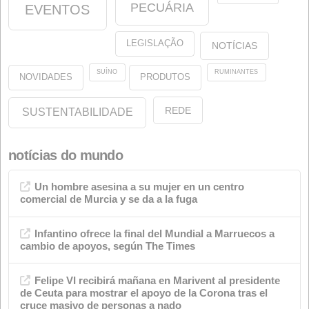
oleína
oleínas
Sobre nós
Jurídico
Nosso Compromisso com o Meio Ambiente
Nosso Compromisso com a Qualidade
Sobre o site
Categorias
Anúncios