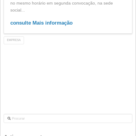
convoca os acionistas para a Assembleia Geral Ordiná
de Acionistas a ser realizada no dia 31 de outubro de 
às 10:00 horas em primeira convocação, e no dia segu
no mesmo horário em segunda convocação, na sede
social...
consulte Mais informação
EMPRESA