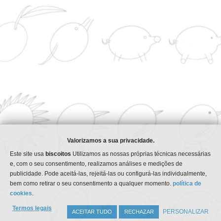
Servindo qualidade desde 
<img decoding="async" src="https://www.riosa.com/wp-
content/uploads/2023/12/certificate_cepyme500_original_solid_back.png" w
© 2026 RIOSA-REFINACIÓN INDUSTRIAL OLEÍCOL
Todos os direitos reservados