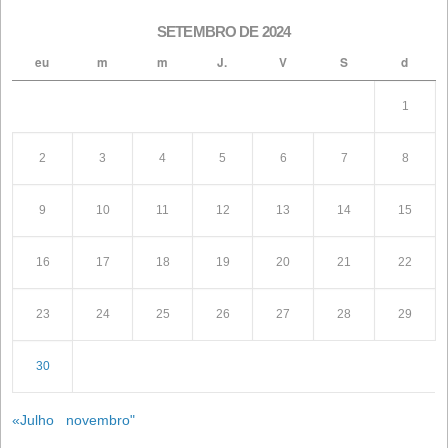
NextGeneration: Auxílio da UE para instalaç
fotovoltaicas de autoconsumo
1º de janeiro de 2026
Procurar
Artigos recentes
Conflito no Irã: A tempestade perfeita que ameaça a
alimentação animal.
Convocação da Assembleia Geral Ordinária de Acionis
Convocação de Assembleia Geral Extraordinária de
Acionistas