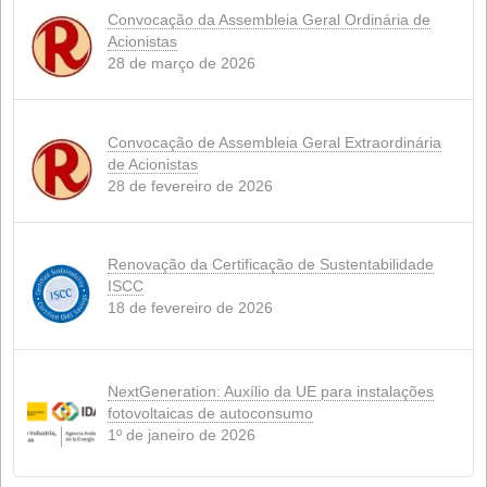
LEGISLAÇÃO
(3)
NOVIDADES
NOTÍCIAS
(4)
SUÍNO
(1)
RUMINANTES
(1)
PRODUTOS
(3)
SUSTENTABILIDADE
(6)
REDE
(4)
Notícias recentes
Conflito no Irã: A tempestade perfeita que 
a alimentação animal.
15 de abril de 2026