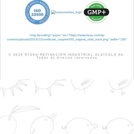
Iniciar sessão
Feed de entradas
Feed de comentários
WordPress.org
Etiquetas
ANÁLISE
QUALIDADE
CERTIFICAÇÕES
EMPRESA
SABONETEI