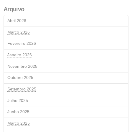
Renovação da Certificação de Sustentabilidade ISCC
NextGeneration: Auxílio da UE para instalações fotovol
de autoconsumo
SETEMBRO DE 2024
eu
m
m
J.
V
S
2
3
4
5
6
7
9
10
11
12
13
14