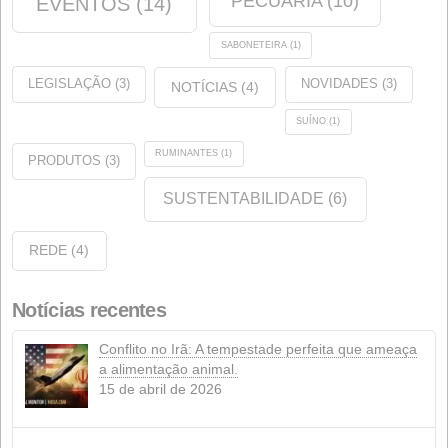
Etiquetas
ANÁLISE
(1)
QUALIDADE
(9)
CERTIFICAÇÕES
(11)
EMPRESA
(35)
PECUÁRIA
(10)
EVENTOS
(14)
SABONETEIRA
(1)