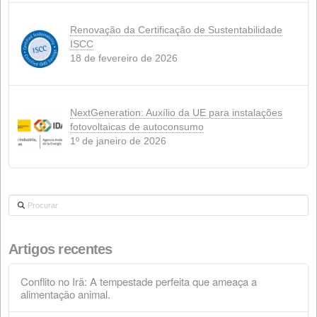
Indústria química
(6)
saboneteira
(2)
Ambiente
(5)
Notícias
(14)
Nutrição animal
(21)
Produtos
(5)
Etiquetas
ANÁLISE
(1)
QUALIDADE
(9)