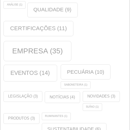
Conflito no Irã: A tempestade perfeita que ameaça a
alimentação animal.
15 DE ABRIL DE 2026
Convocação da Assembleia Geral Ordinária de Acionis
28 DE MARÇO DE 2026
Convocação de Assembleia Geral Extraordinária de
Acionistas
28 DE FEVEREIRO DE 2026
Renovação da Certificação de Sustentabilidade ISCC
18 DE FEVEREIRO DE 2026
NextGeneration: Auxílio da UE para instalações fotovol
de autoconsumo