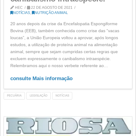
A guerra na Ucrânia dispara
os preços das matérias-pri
HEC
16 DE MAIO DE 2022
NOTÍCIAS
A invasão russa da Ucrânia e a subsequente guerra q
desenvolve entre duas das principais potências
exportadoras de matérias-primas alimentares e energé
levaram a um aumento dos preços dos alimentos sem
comparação nas últimas décadas. A produção de grão
ucraniana, no que era conhecido como "o celeiro da
Europa", praticamente desapareceu,...
consulte Mais informação