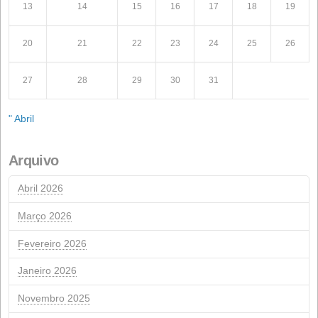
REDE
(4)
Notícias recentes
Conflito no Irã: A tempestade perfeita que 
a alimentação animal.
15 de abril de 2026
Convocação da Assembleia Geral Ordinária
Acionistas
28 de março de 2026
Convocação de Assembleia Geral Extraordin