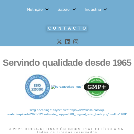
Indústria química
Começar
Notícias
Nutrição Animal
oleína
oleínas
Sobre nós
Jurídico
Nosso Compromisso com o Meio Ambiente
Nosso Compromisso com a Qualidade