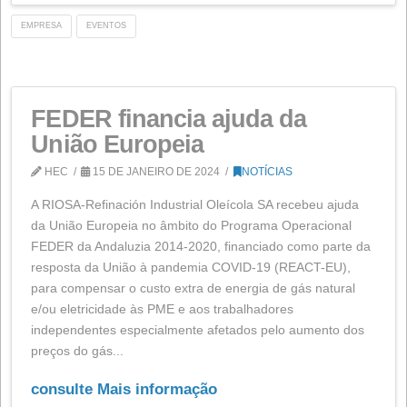
HEC
12 DE NOVEMBRO DE 2024
NOTÍCIAS
Em 11 de novembro, a Confederação Espanhola de
Pequenas e Médias Empresas (CEPYME) apresentou
anuário 'Cepyme 500', uma lista que visa dar visibilida
exposição às 500 PMEs que lideram o crescimento
empresarial na Espanha. Em sua edição de 2024, a 
está novamente incluída, pela segunda vez desde a e
do ano passado. Para a preparação de…
consulte Mais informação
EMPRESA
EVENTOS