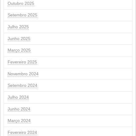
de Acionistas
28 de fevereiro de 2026
Renovação da Certificação de Sustentabilid
ISCC
18 de fevereiro de 2026
NextGeneration: Auxílio da UE para instalaç
fotovoltaicas de autoconsumo
1º de janeiro de 2026
Procurar