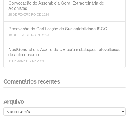
Arquivo de fichas técnicas
HEC
26 DE ABRIL DE 2019
NOTÍCIAS
,
NUTRIÇÃO ANIMAL
,
PRODUTOS
As nossas famosas Fichas Informativas, ou como
gostamos de lhes chamar, Fichas Paroquiais. Criadas 
nosso fundador Benjamín Espuny, as nossas Fichas
Paroquiais foram um compêndio de engenhosidade,
criatividade, curiosidade e inteligência. Começaram c
publicações mensais para divulgar os preços dos nos
produtos, mas logo todo tipo de notícias de jornais,
curiosidades...
consulte Mais informação
NOTÍCIAS
NOVIDADES
REDE