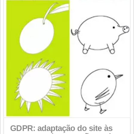
A UE mais uma vez autoriza
uso de proteína animal para
animais, desta vez excluind
canibalismo intraespécie.
HEC
22 DE AGOSTO DE 2021
NOTÍCIAS
,
NUTRIÇÃO ANIMAL
20 anos depois da crise da Encefalopatia Espongiform
Bovina (EEB), também conhecida como crise das “vac
loucas”, a União Europeia voltou a aprovar, após long
estudos, a utilização de proteína animal na alimentaç
animal, sempre que sejam cumpridas certas regras q
excluem expressamente o canibalismo intraespécie.
Relembramos aqui o nosso verbete referente ao…