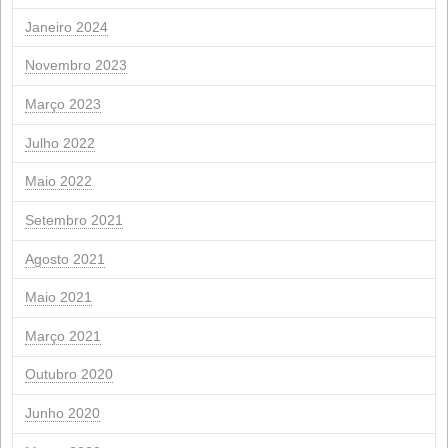
Artigos recentes
Conflito no Irã: A tempestade perfeita que ameaça a
alimentação animal.
Convocação da Assembleia Geral Ordinária de Acionis
Convocação de Assembleia Geral Extraordinária de
Acionistas
Renovação da Certificação de Sustentabilidade ISCC
NextGeneration: Auxílio da UE para instalações fotovol
de autoconsumo