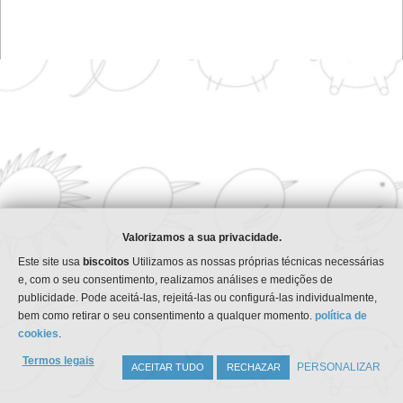
Sobre o site
Categorias
Anúncios
Qualidade
eventos
Indústria química
saboneteira
Ambiente
Notícias