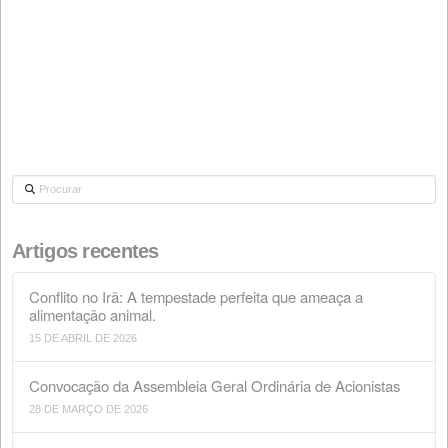
HEC
28 DE MARÇO DE 2020
NOTÍCIAS
Durante a actual crise internacional devido à pandemi
COVID-19, na RIOSA queremos garantir a todos os n
clientes que continuaremos activos e a funcionar tão
indispensáveis como no primeiro elo da cadeia
agroalimentar, fornecendo as nossas matérias-primas
alimentação animal. Para tal, estamos a tomar todas 
medidas necessárias para evitar infeções nas nossas
instalações, fazendo uso de todos...
consulte Mais informação
EMPRESA
NOTÍCIAS