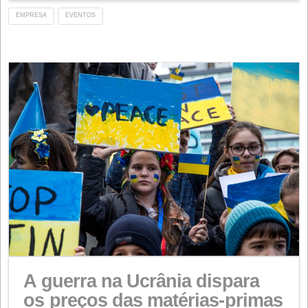
RIOSA, entre as 500 empres
mais prósperas de Espanha
HEC
9 DE NOVEMBRO DE 2023
NOTÍCIAS
No dia 7 de novembro, a Confederação Espanhola de
Pequenas e Médias Empresas (CEPYME) apresentou
seu anuário 'Cepyme 500', a lista que visa dar visibili
projeção às quinhentas PME que lideram o crescimen
empresarial em Espanha e que, na sua edição de 202
inclui o RIOSA pela primeira vez. Para elaborar esta lis
CEPYME observa nas empresas escolhidas...
consulte Mais informação