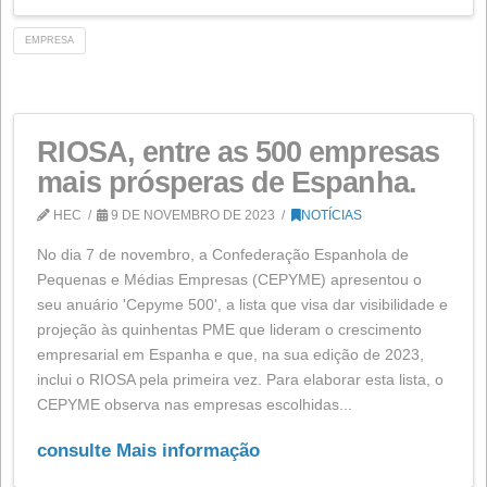
FEDER financia ajuda da
União Europeia
HEC
15 DE JANEIRO DE 2024
NOTÍCIAS
A RIOSA-Refinación Industrial Oleícola SA recebeu aj
da União Europeia no âmbito do Programa Operaciona
FEDER da Andaluzia 2014-2020, financiado como part
resposta da União à pandemia COVID-19 (REACT-EU)
para compensar o custo extra de energia de gás natur
e/ou eletricidade às PME e aos trabalhadores
independentes especialmente afetados pelo aumento 
preços do gás...
consulte Mais informação
EMPRESA