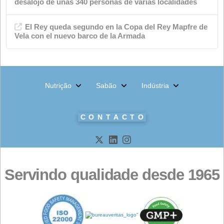
Indústria química
saboneteira
Ambiente
Notícias
Nutrição animal
Produtos
meta
Iniciar sessão
Feed de entradas