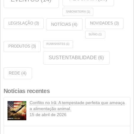
Etiquetas
ANÁLISE
(1)
QUALIDADE
(9)
CERTIFICAÇÕES
(11)
EMPRESA
(35)
PECUÁRIA
(10)
EVENTOS
(14)
SABONETEIRA
(1)