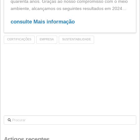
de pesquisa e investimento contínuos, bem como pelo
monitoramento diário e meticuloso dos procedimentos
trabalho sustentáveis implementados ao longo dos últ
quarenta anos. Graças ao nosso compromisso com o
ambiente, alcançamos os seguintes resultados em 2
consulte Mais informação
CERTIFICAÇÕES
EMPRESA
SUSTENTABILIDADE