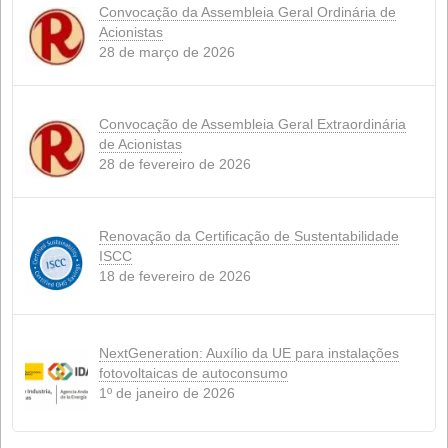
LEGISLAÇÃO
(3)
NOVIDADES
NOTÍCIAS
(4)
SUÍNO
(1)
RUMINANTES
(1)
PRODUTOS
(3)
SUSTENTABILIDADE
(6)
REDE
(4)
Notícias recentes
Conflito no Irã: A tempestade perfeita que 
a alimentação animal.
15 de abril de 2026