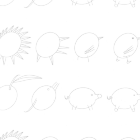
LEGISLAÇÃO
NOTÍCIAS
SUÍNO
RUMINANTES
NOVIDADES
PRODUTOS
REDE
SUSTENTABILIDADE
notícias do mundo
El Real Madrid vence al Ferencvaros en el debu
Bernardo Silva
La Xunta prohíbe la 'ruta del narcotráfico' en b
que promovía Laureano Oubiña
Vox propone investigar a Sánchez por posibles
delitos de traición y contra la seguridad del Estad