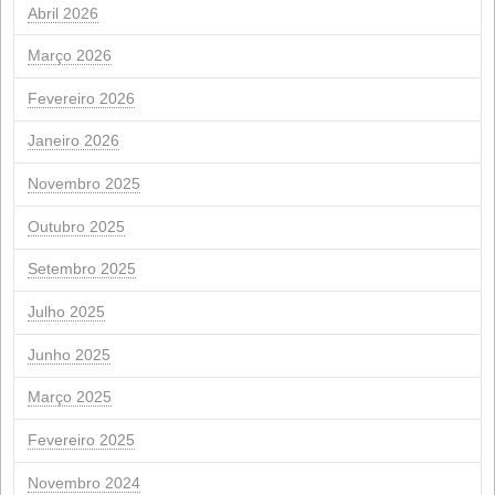
Renovação da Certificação de Sustentabilidade ISCC
NextGeneration: Auxílio da UE para instalações fotovol
de autoconsumo
FEVEREIRO DE 2024
eu
m
m
g
V
S
1
2
3
5
6
7
8
9
10
12
13
14
15
16
17