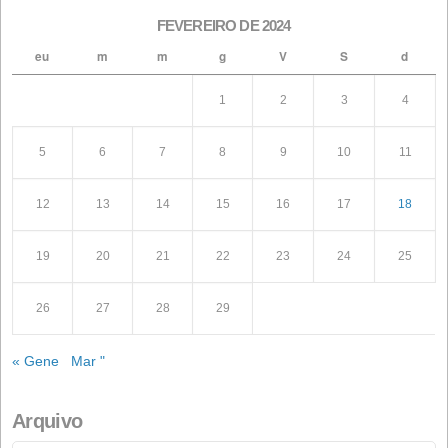
fotovoltaicas de autoconsumo
1º de janeiro de 2026
Procurar
Artigos recentes
Conflito no Irã: A tempestade perfeita que ameaça a
alimentação animal.
Convocação da Assembleia Geral Ordinária de Acionis
Convocação de Assembleia Geral Extraordinária de
Acionistas