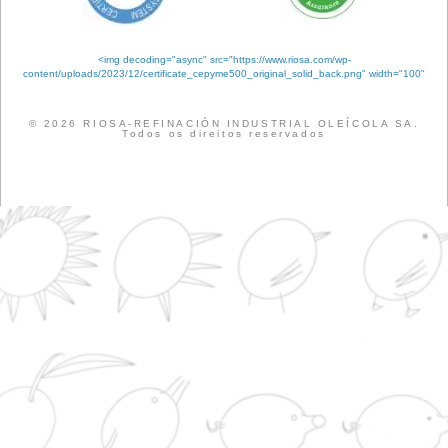
Feed de comentários
WordPress.org
Etiquetas
ANÁLISE
QUALIDADE
CERTIFICAÇÕES
EMPRESA
SABONETEI
PECUÁRIA
EVENTOS