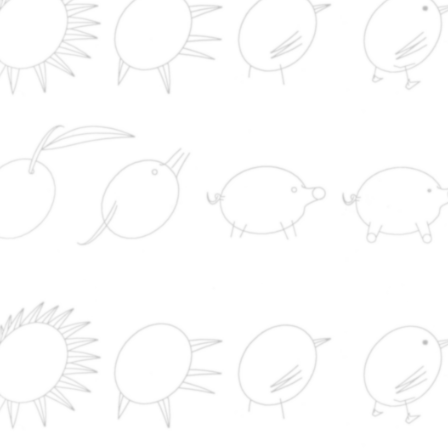
la "invasión" de Ceuta
El incendio forestal en Niebla (Huelva) obliga al
desalojo de unas 340 personas de varias localidad
El Rey queda segundo en la Copa del Rey Mapf
Vela con el nuevo barco de la Armada
Nutrição
Sabão
Indústria
CONTACTO