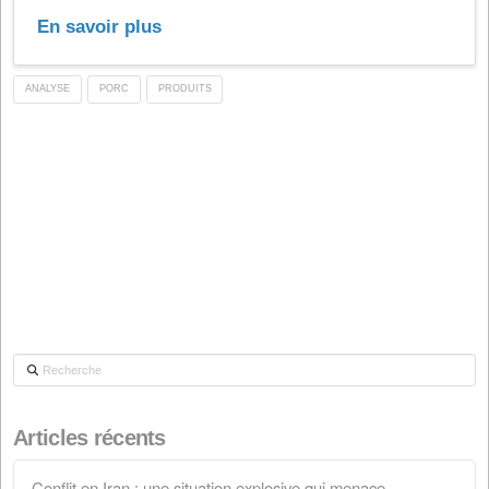
chaque acide gras insaturé est multiplié par la racine 
de son nombre de doubles liaisons.- Tous ces produits
ajoutés et le...
En savoir plus
ANALYSE
PORC
PRODUITS