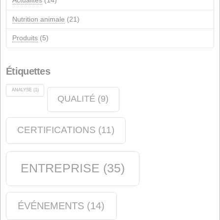
Annonces
(14)
Qualité
(12)
événements
(12)
Industrie chimique
(6)
magasin de savon
(2)
Environnement
(5)
Actualités
(14)
Nutrition animale
(21)
Produits
(5)