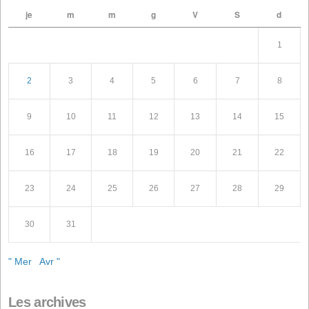
Recherche
Articles récents
Conflit en Iran : une situation explosive qui menace
l'alimentation animale
Convocation à l'Assemblée Générale Ordinaire des
actionnaires
Convocation à l'Assemblée Générale Extraordinaire de
actionnaires