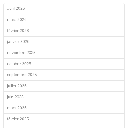
Renouvellement de la certification de durabilité ISCC
Aide de l'UE NextGeneration pour les installations
photovoltaïques d'autoconsommation
GENNAÏO 2012
je
m
m
g
V
S
2
3
4
5
6
7
9
10
11
12
13
14
16
17
18
19
20
21