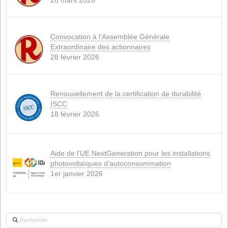
LÉGISLATION
(3)
ACTUALITÉS
(4)
PORC
(1)
NOUVEAUTES
(3)
PRODUITS
(3)
RUMINANTS
(1)
LA TOILE
(4)
DURABILITÉ
(6)
Nouvelles récentes
Conflit en Iran : une situation explosive qui
l'alimentation animale
15 avril 2026
Convocation à l'Assemblée Générale Ordina