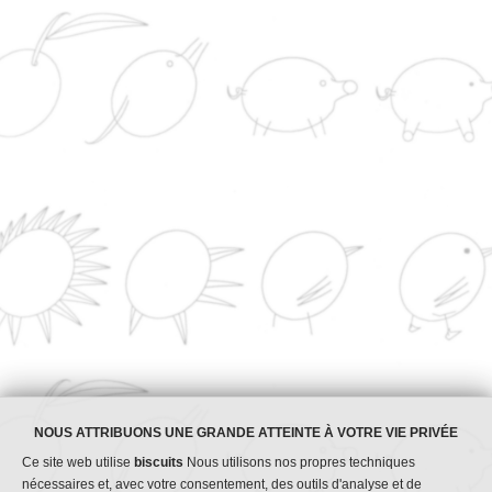
CONTACT
Au service de la qualité de
1965
<img decoding="async" src="https://www.riosa.com/wp-
content/uploads/2023/12/certificate_cepyme500_original_solid_back.png" w