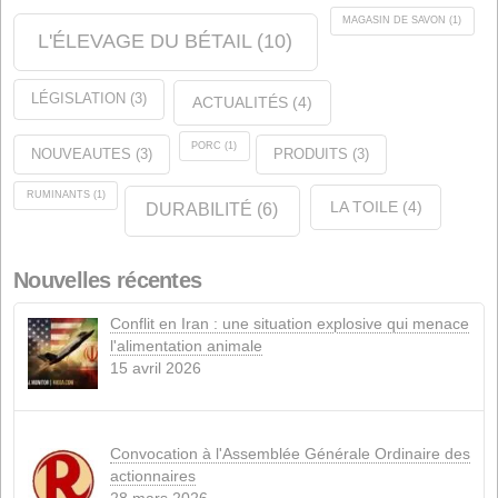
Étiquettes
ANALYSE
(1)
QUALITÉ
(9)
CERTIFICATIONS
(11)
ENTREPRISE
(35)
ÉVÉNEMENTS
(14)
MAGASIN DE S
L'ÉLEVAGE DU BÉTAIL
(10)