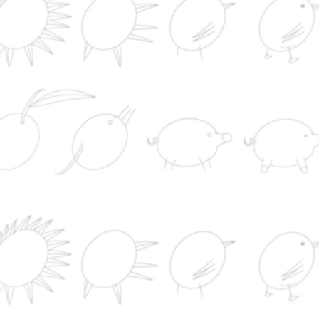
El Gobierno anuncia que cuatro ministros
comparecerán en el Congreso casi un mes despué
asalto a la frontera de Ceuta
La crucifixión: el eclipse más famoso de la hist
nunca pudo existir
El Virus del Nilo pone en alerta al suroeste de
España con 20 casos y un fallecido ya
RTVE dispara el gasto en derechos con su apu
por el fútbol y la selección y compromete más de 
millones hasta 2032
Nutrition
Savon
Industrie