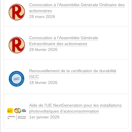
MAGASIN DE S
L'ÉLEVAGE DU BÉTAIL
(10)
LÉGISLATION
(3)
ACTUALITÉS
(4)
PORC
(1)
NOUVEAUTES
(3)
PRODUITS
(3)
RUMINANTS
(1)
LA TOILE
(4)
DURABILITÉ
(6)
Nouvelles récentes
Conflit en Iran : une situation explosive qui
l'alimentation animale
15 avril 2026