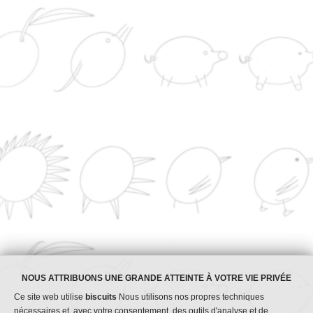
Nutrition
Savon
Industrie
CONTACT
Au service de la qualité de
1965
<img decoding="async" src="https://www.riosa.com/wp-
content/uploads/2023/12/certificate_cepyme500_original_solid_back.png" w