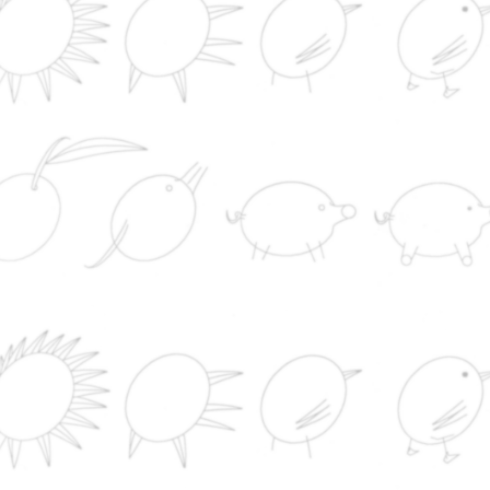
Fuego técnico y maquinaria pesada para combat
incendio de Niebla (Huelva) y más de 600 evacuad
Los Ángeles de San Rafael, Vegas de Matute (Sego
y Catí (Castellón)
El calor y las lluvias mantienen en aviso a diez
comunidades este lunes con tormentas en Valencia
sudeste y Navarra
El tifón Dolphin no estropea una buena foto en
Shanghái
Europa occidental vivió un récord de calor para
junio y julio