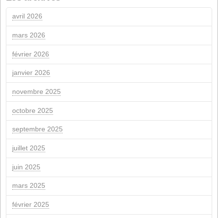
actionnaires
Renouvellement de la certification de durabilité ISCC
Aide de l'UE NextGeneration pour les installations
photovoltaïques d'autoconsommation
FÉVRIER 2025
je
m
X
J.
V
S
1
3
4
5
6
7
8