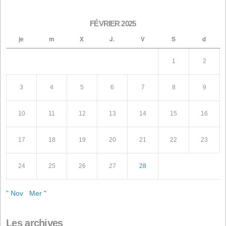
photovoltaïques d'autoconsommation
1er janvier 2026
Recherche
Articles récents
Conflit en Iran : une situation explosive qui menace
l'alimentation animale
Convocation à l'Assemblée Générale Ordinaire des
actionnaires
Convocation à l'Assemblée Générale Extraordinaire de