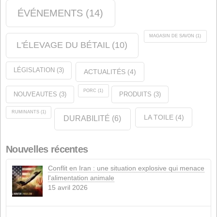
Produits
(5)
Étiquettes
ANALYSE
(1)
QUALITÉ
(9)
CERTIFICATIONS
(11)
ENTREPRISE
(35)
ÉVÉNEMENTS
(14)