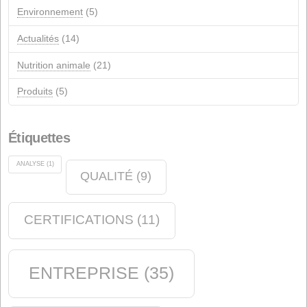
archives
Catégories
Annonces
(14)
Qualité
(12)
événements
(12)
Industrie chimique
(6)
magasin de savon
(2)
Environnement
(5)
Actualités
(14)
Nutrition animale
(21)