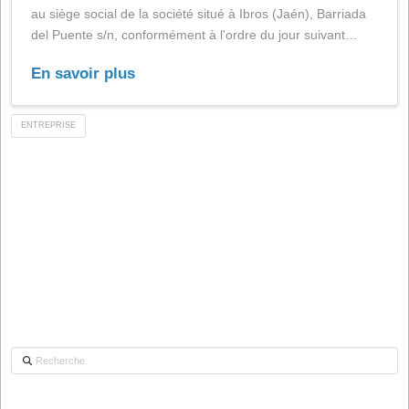
dispositions légales et réglementaires, convoque par l
présente les actionnaires à l'Assemblée générale ordin
des actionnaires qui se tiendra le 31 mars 2025 à 10h
au siège social de la société situé à Ibros (Jaén), Barr
del Puente s/n, conformément à l'ordre du jour suivan
En savoir plus
ENTREPRISE