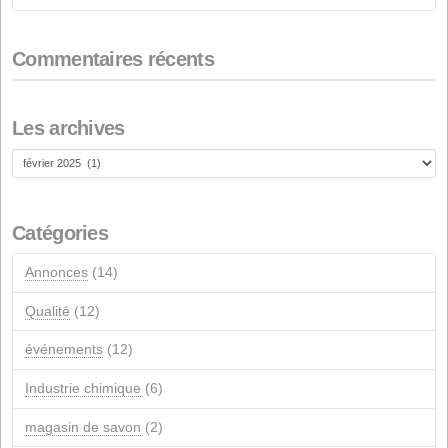
actionnaires
28 FÉVRIER 2026
Renouvellement de la certification de durabilité ISCC
18 FÉVRIER 2026
Aide de l'UE NextGeneration pour les installations
photovoltaïques d'autoconsommation
1ER JANVIER 2026
Commentaires récents
Les archives
Les