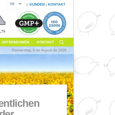
DE
|
KUNDEN
|
KONTAK
ES
EN
FR
PT
IT
ACHHALTIGKEIT
UNTERNEHMEN
KONTAKT
Donnerstag, 6 de August de 20