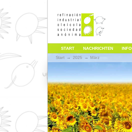
START
NACHRICHTE
Start
→
2025
→
März