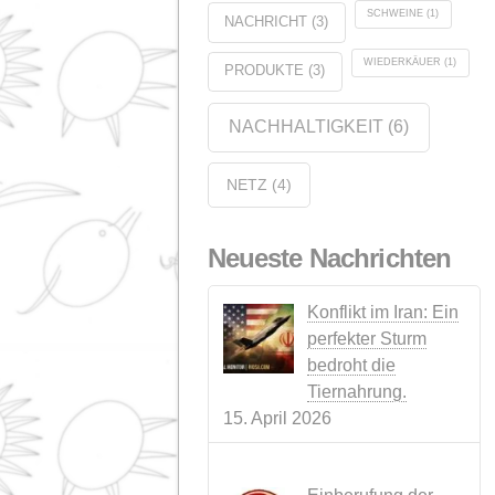
UNTERNEHM
(35)
VERANSTALTUN
(14)
VIEHZUCHT
(10)
SEIFENGESCHÄFT
(1)
GESETZGEBUNG
(3)
NACHRICHT
(4)