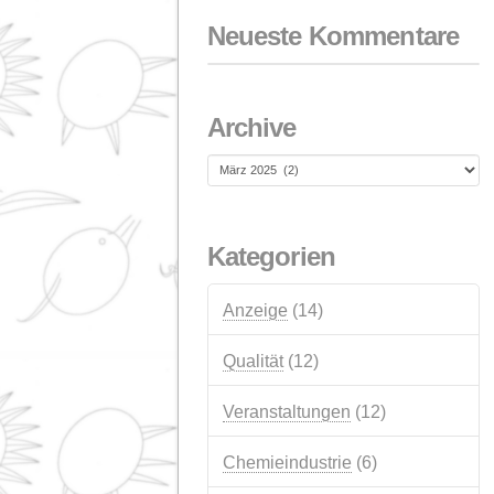
18. FEBRUAR 2026
NextGeneration EU-
Förderung für
Photovoltaikanlagen 
Eigenversorgung
1. JANUAR 2026
Neueste Komment
Archive
Archive