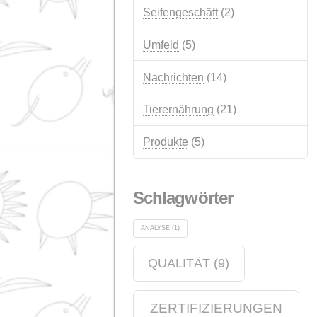
Kategorien
Anzeige
(14)
Qualität
(12)
Veranstaltungen
(12)
Chemieindustrie
(6)
Seifengeschäft
(2)
Umfeld
(5)
Nachrichten
(14)