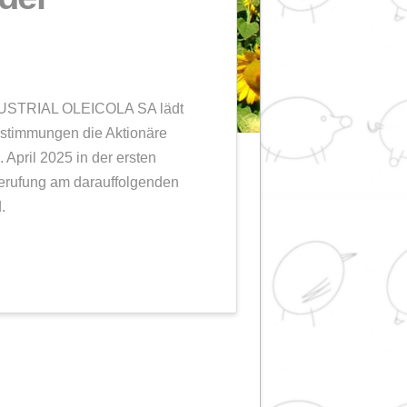
der ordentlichen
mmlung der
NZEIGE
A-REFINACION INDUSTRIAL OLEICOLA SA lädt
atzungsmäßigen Bestimmungen die Aktionäre
ng ein, die am 30. April 2025 in der ersten
n der zweiten Einberufung am darauffolgenden
itz stattfinden wird.