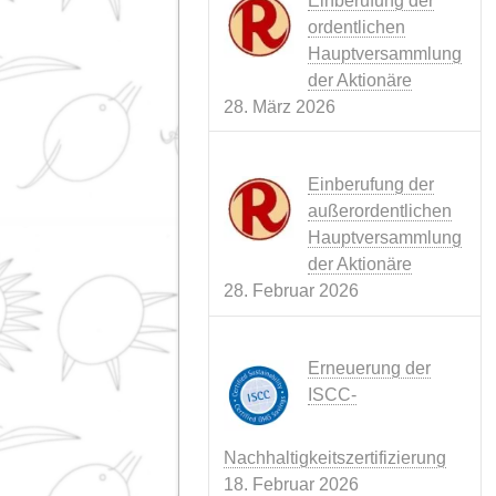
SCHWEIN
NACHRICHT
(3)
WIEDERKÄ
PRODUKTE
(3)
NACHHALTIGKEIT
(6)
NETZ
(4)
Neueste Nachrich
Konflikt im Ira
perfekter Stur
bedroht die
Tiernahrung.