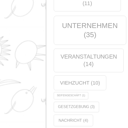
Tierernährung
(21)
Produkte
(5)
Schlagwörter
ANALYSE
(1)
QUALITÄT
(9)
ZERTIFIZIERUNG
(11)