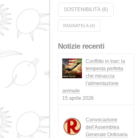
AZIENDA
(35)
EVENTI
(14)
ALLEVAMENTO DE
BESTIAME
(10)
FABBRICAZIONE DEL SAPONE
(1)
LEGISLAZIONE
(3)
NOTIZIA
NOTIZIE
(4)
SUINO
(1)
RUMINANTI