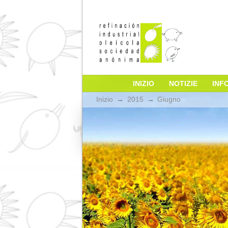
INIZIO
NOTIZI
Inizio
→
2015
→
Giugno