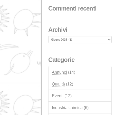
18 FEBBRAIO 2026
Aiuti UE NextGenerat
per gli impianti fotovol
autoconsumo
1 GENNAIO 2026
Commenti recenti
Archivi
Archivi