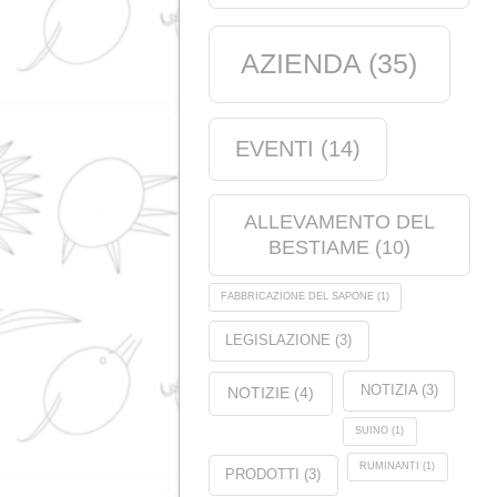
Nutrizione animale
(21)
Prodotti
(5)
Tag
ANALISI
(1)
QUALITÀ
(
CERTIFICAZION
(11)