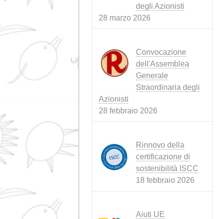
PRODOTTI
(3)
SOSTENIBILITÀ
(6)
RAGNATELA
(4)
Notizie recenti
Conflitto in Ira
tempesta perfe
che minaccia
l'alimentazion
animale
15 aprile 2026