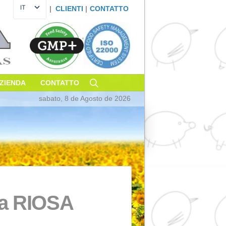
IT
|
CLIENTI
|
CONTATT
ES
EN
FR
DE
PT
OSTENIBILITÀ
AZIENDA
CONTATTO
sabato, 8 de Agosto de 20