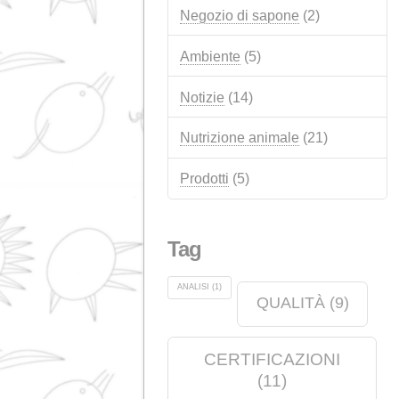
Categorie
Annunci
(14)
Qualità
(12)
Eventi
(12)
Industria chimica
(6)
Negozio di sapone
(2)
Ambiente
(5)
Notizie
(14)