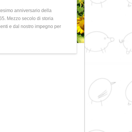
ario della RIOSA
VENTI
breremo il cinquantesimo anniversario della
 fondazione nel 1965. Mezzo secolo di storia
rvizio dei nostri clienti e dal nostro impegno per