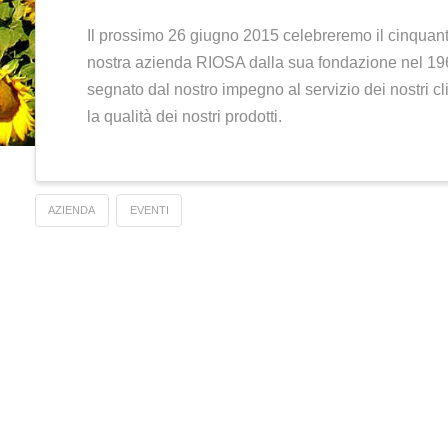
50° annivers
ECC
1 GIUGNO, 2015
E
Il prossimo 26 giugno 2015 cele
nostra azienda RIOSA dalla sua
segnato dal nostro impegno al se
la qualità dei nostri prodotti.
AZIENDA
EVENTI
e
one