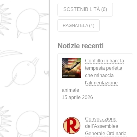
AZIENDA
(35)
EVENTI
(14)
ALLEVAMENTO DE
BESTIAME
(10)
FABBRICAZIONE DEL SAPONE
(1)
LEGISLAZIONE
(3)
NOTIZIA
NOTIZIE
(4)
SUINO
(1)
RUMINANTI