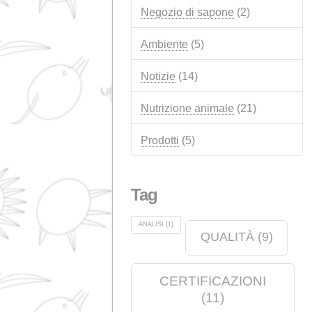
Categorie
Annunci
(14)
Qualità
(12)
Eventi
(12)
Industria chimica
(6)
Negozio di sapone
(2)
Ambiente
(5)
Notizie
(14)