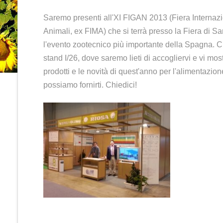
FIGAN 2013
ECC
1 MARZO 2013
EV
Saremo presenti all'XI FIGAN 20
Animali, ex FIMA) che si terrà p
l'evento zootecnico più importan
stand I/26, dove saremo lieti di 
prodotti e le novità di quest'an
possiamo fornirti. Chiedici!
e
one