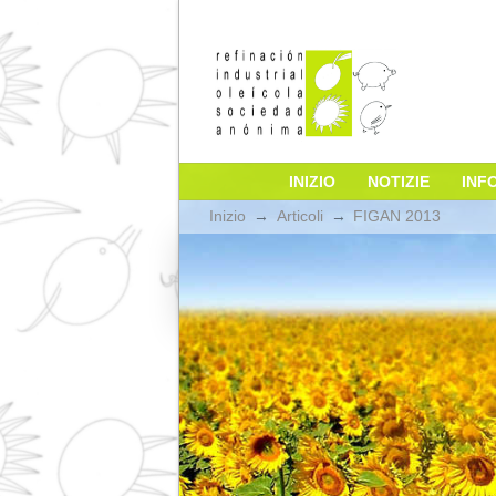
INIZIO
NOTIZI
Inizio
→
Articoli
→
FIGAN 2