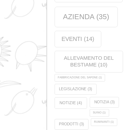
Nutrizione animale
(21)
Prodotti
(5)
Tag
ANALISI
(1)
QUALITÀ
(
CERTIFICAZION
(11)