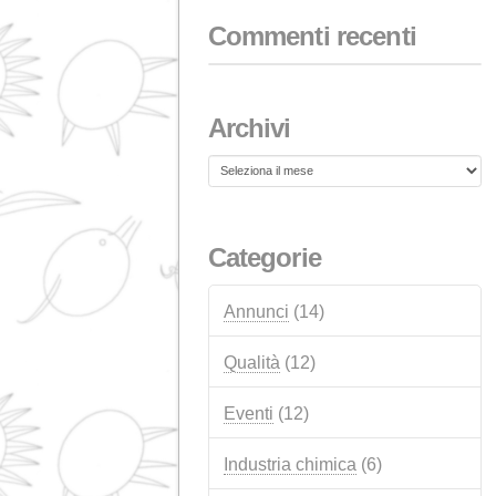
18 FEBBRAIO 2026
Aiuti UE NextGenerat
per gli impianti fotovol
autoconsumo
1 GENNAIO 2026
Commenti recenti
Archivi
Archivi