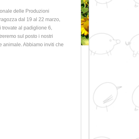
ENTI
,
NUTRIZIONE ANIMALE
13 (Fiera Internazionale delle Produzioni
resso la Fiera di Saragozza dal 19 al 22 marzo,
te della Spagna. Ci trovate al padiglione 6,
accogliervi e vi mostreremo sul posto i nostri
no per l'alimentazione animale. Abbiamo inviti che