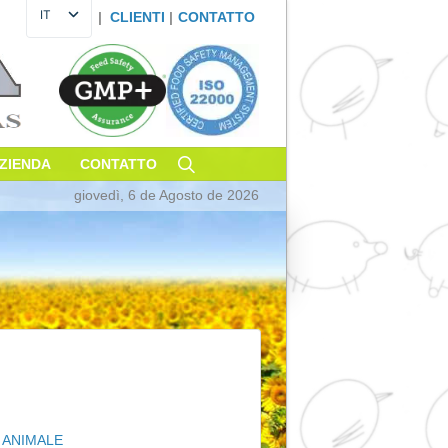
IT
|
CLIENTI
|
CONTATT
ES
EN
FR
DE
PT
OSTENIBILITÀ
AZIENDA
CONTATTO
giovedì, 6 de Agosto de 20