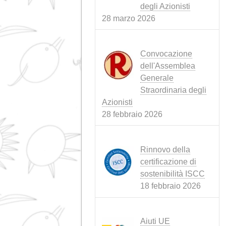
PRODOTTI
(3)
SOSTENIBILITÀ
(6)
RAGNATELA
(4)
Notizie recenti
Conflitto in Ira
tempesta perfe
che minaccia
l'alimentazion
animale
15 aprile 2026